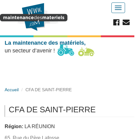
Aller au contenu principal
Toggle
navigatio
La maintenance des matériels,
un secteur d’avenir !
Accueil
CFA DE SAINT-PIERRE
CFA DE SAINT-PIERRE
Région:
LA RÉUNION
65, Rue du Père Lafosse