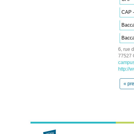
CAP -
Bacca
Bacca
6, rue 
77527
campus
http:/
« pr