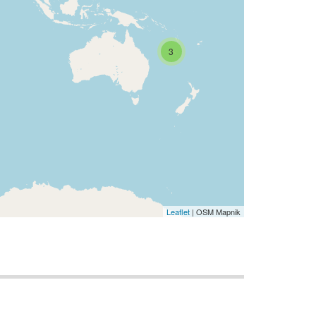
3
Leaflet
| OSM Mapnik