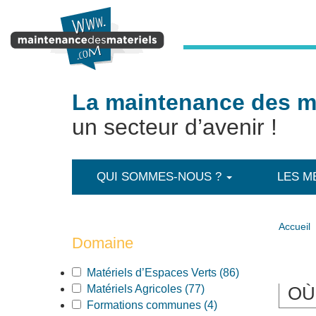
Aller au contenu principal
La maintenance des ma
un secteur d’avenir !
QUI SOMMES-NOUS ?
LES M
Accueil
Domaine
Apply Matériels d’Espaces Verts
Matériels d’Espaces Verts (86)
Apply Matériels d’Espaces Verts
filter
Apply Matériels Agricoles filter
filter
Matériels Agricoles (77)
Apply Matériels Agricoles filter
OÙ
Apply Formations communes filter
Formations communes (4)
Apply Formations communes filter