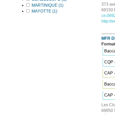
373 av
Apply MARTINIQUE filter
MARTINIQUE (1)
Apply MARTINIQUE filter
69150
Apply MAYOTTE filter
MAYOTTE (1)
Apply MAYOTTE filter
ce.069
http://
MFR D
Format
Bacca
CQP -
CAP -
Bacca
CAP -
Les Ch
69850