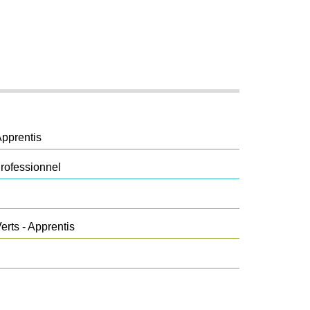
Apprentis
rofessionnel
rts - Apprentis