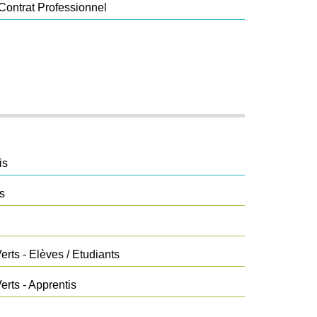
Contrat Professionnel
is
s
rts - Elèves / Etudiants
rts - Apprentis