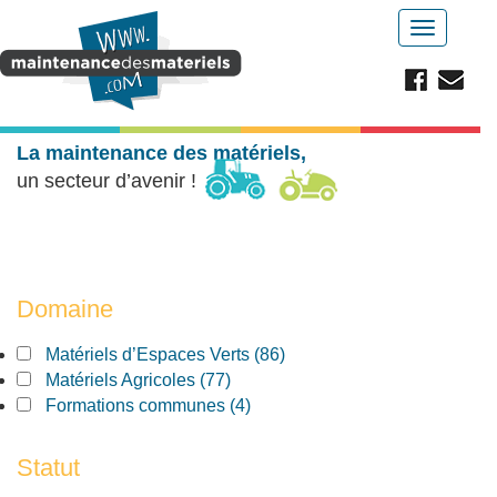
Aller au contenu principal
Toggle
navigatio
La maintenance des matériels,
un secteur d’avenir !
Domaine
Apply Matériels d’Espaces Verts filter
Matériels d’Espaces Verts (86)
Apply Matériels d’Espaces Verts filter
Apply Matériels Agricoles filter
Matériels Agricoles (77)
Apply Matériels Agricoles filter
Apply Formations communes filter
Formations communes (4)
Apply Formations communes filter
Statut