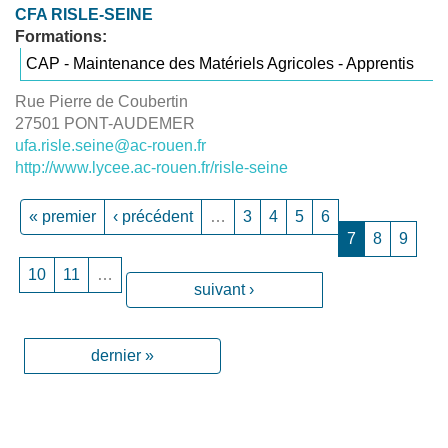
CFA RISLE-SEINE
Formations:
CAP - Maintenance des Matériels Agricoles - Apprentis
Rue Pierre de Coubertin
27501 PONT-AUDEMER
ufa.risle.seine@ac-rouen.fr
http://www.lycee.ac-rouen.fr/risle-seine
« premier
‹ précédent
…
3
4
5
6
7
8
9
10
11
…
suivant ›
dernier »