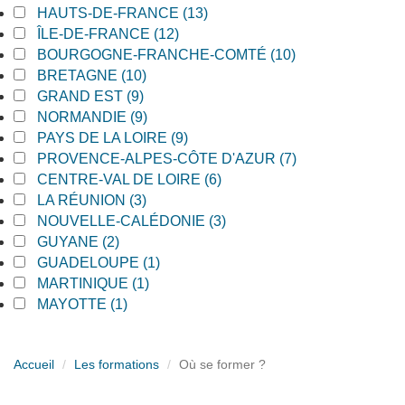
Apply HAUTS-DE-FRANCE filter
HAUTS-DE-FRANCE (13)
Apply HAUTS-DE-FRANCE filter
Apply ÎLE-DE-FRANCE filter
ÎLE-DE-FRANCE (12)
Apply ÎLE-DE-FRANCE filter
Apply BOURGOGNE-FRANCHE-COMTÉ filter
BOURGOGNE-FRANCHE-COMTÉ (10)
Apply BOURGOGNE-FRANCHE-COMTÉ filter
Apply BRETAGNE filter
BRETAGNE (10)
Apply BRETAGNE filter
Apply GRAND EST filter
GRAND EST (9)
Apply GRAND EST filter
Apply NORMANDIE filter
NORMANDIE (9)
Apply NORMANDIE filter
Apply PAYS DE LA LOIRE filter
PAYS DE LA LOIRE (9)
Apply PAYS DE LA LOIRE filter
Apply PROVENCE-ALPES-CÔTE D'AZUR filter
PROVENCE-ALPES-CÔTE D'AZUR (7)
Apply PROVENCE-ALPES-CÔTE D'AZUR filter
Apply CENTRE-VAL DE LOIRE filter
CENTRE-VAL DE LOIRE (6)
Apply CENTRE-VAL DE LOIRE filter
Apply LA RÉUNION filter
LA RÉUNION (3)
Apply LA RÉUNION filter
Apply NOUVELLE-CALÉDONIE filter
NOUVELLE-CALÉDONIE (3)
Apply NOUVELLE-CALÉDONIE filter
Apply GUYANE filter
GUYANE (2)
Apply GUYANE filter
Apply GUADELOUPE filter
GUADELOUPE (1)
Apply GUADELOUPE filter
Apply MARTINIQUE filter
MARTINIQUE (1)
Apply MARTINIQUE filter
Apply MAYOTTE filter
MAYOTTE (1)
Apply MAYOTTE filter
Accueil
Les formations
Où se former ?