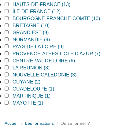
Apply HAUTS-DE-FRANCE filter
HAUTS-DE-FRANCE (13)
Apply HAUTS-DE-FRANCE filter
Apply ÎLE-DE-FRANCE filter
ÎLE-DE-FRANCE (12)
Apply ÎLE-DE-FRANCE filter
Apply BOURGOGNE-FRANCHE-COMTÉ filter
BOURGOGNE-FRANCHE-COMTÉ (10)
Apply BOURGOGNE-FRANCHE-COMTÉ filter
Apply BRETAGNE filter
BRETAGNE (10)
Apply BRETAGNE filter
Apply GRAND EST filter
GRAND EST (9)
Apply GRAND EST filter
Apply NORMANDIE filter
NORMANDIE (9)
Apply NORMANDIE filter
Apply PAYS DE LA LOIRE filter
PAYS DE LA LOIRE (9)
Apply PAYS DE LA LOIRE filter
Apply PROVENCE-ALPES-CÔTE D'AZUR filter
PROVENCE-ALPES-CÔTE D'AZUR (7)
Apply PROVENCE-ALPES-CÔTE D'AZUR filter
Apply CENTRE-VAL DE LOIRE filter
CENTRE-VAL DE LOIRE (6)
Apply CENTRE-VAL DE LOIRE filter
Apply LA RÉUNION filter
LA RÉUNION (3)
Apply LA RÉUNION filter
Apply NOUVELLE-CALÉDONIE filter
NOUVELLE-CALÉDONIE (3)
Apply NOUVELLE-CALÉDONIE filter
Apply GUYANE filter
GUYANE (2)
Apply GUYANE filter
Apply GUADELOUPE filter
GUADELOUPE (1)
Apply GUADELOUPE filter
Apply MARTINIQUE filter
MARTINIQUE (1)
Apply MARTINIQUE filter
Apply MAYOTTE filter
MAYOTTE (1)
Apply MAYOTTE filter
Accueil
Les formations
Où se former ?