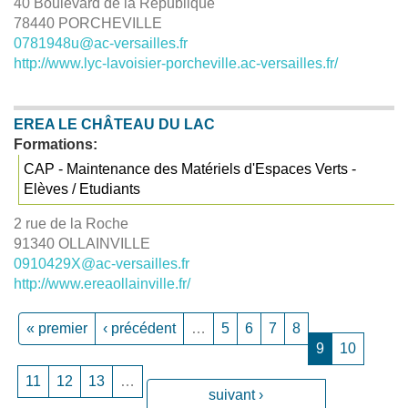
40 Boulevard de la République
78440 PORCHEVILLE
0781948u@ac-versailles.fr
http://www.lyc-lavoisier-porcheville.ac-versailles.fr/
EREA LE CHÂTEAU DU LAC
Formations:
CAP - Maintenance des Matériels d'Espaces Verts -
Elèves / Etudiants
2 rue de la Roche
91340 OLLAINVILLE
0910429X@ac-versailles.fr
http://www.ereaollainville.fr/
« premier
‹ précédent
…
5
6
7
8
9
10
11
12
13
…
suivant ›