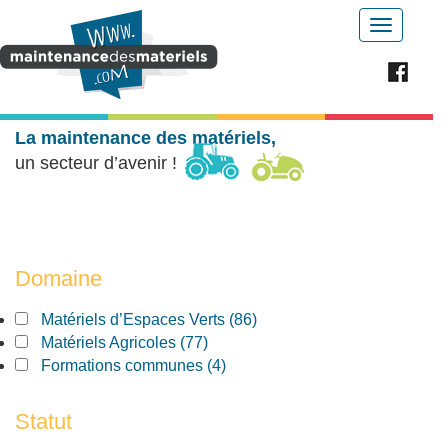
Aller au contenu principal
Toggle
navigatio
La maintenance des matériels,
un secteur d’avenir !
Domaine
Apply Matériels d’Espaces Verts filter
Matériels d’Espaces Verts (86)
Apply Matériels d’Espaces Verts filter
Apply Matériels Agricoles filter
Matériels Agricoles (77)
Apply Matériels Agricoles filter
Apply Formations communes filter
Formations communes (4)
Apply Formations communes filter
Statut